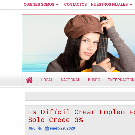
QUIENES SOMOS
CONTACTOS
NUESTROS FILIALES
RADIO CANTEMOS
LOCAL
NACIONAL
MUNDO
INTERNACION
ÚLTIMO MINUTO
erdadero Amor Siempre Es Inteligente
Limites En El Noviazgo Cristian
2:44 PM
Es Difícil Crear Empleo F
Solo Crece 3%
0
enero 29, 2020