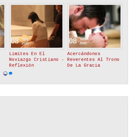
19
09
Nov
Nov
2023
2021
POLÍTICA DE
El Verdadero Amor
PRIVACIDAD
Siempre Es
re
Inteligente