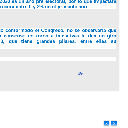
 2020 es un año pre electoral, por lo que impactará
 crecerá entre 0 y 2% en el presente año.
do conformado el Congreso, no se observaría que
 consenso en torno a iniciativas le den un giro
ú, que tiene grandes pilares, entre ellas su
By
Radio Estación Vida
Previous
mia
Chile Abre Sus Puertas A Pequeños
Productores De Palta