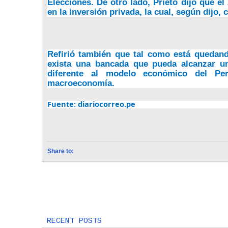
Elecciones. De otro lado, Prieto dijo que el
en la inversión privada, la cual, según dijo,
Refirió también que tal como está quedan
exista una bancada que pueda alcanzar un
diferente al modelo económico del Per
macroeconomía.
Fuente: diariocorreo.pe
Share to:
Next
Peruano creador de galletas contra ane
gana concurso de History Channel
RECENT POSTS