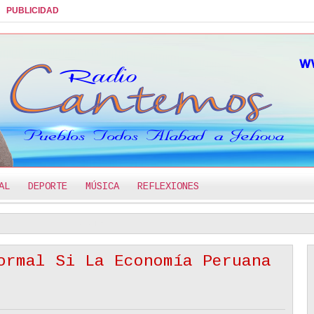
PUBLICIDAD
AL
DEPORTE
MÚSICA
REFLEXIONES
o - Reflexión
Acercándonos Reverentes Al Trono De La Gracia
2:32 PM
2:1
ormal Si La Economía Peruana