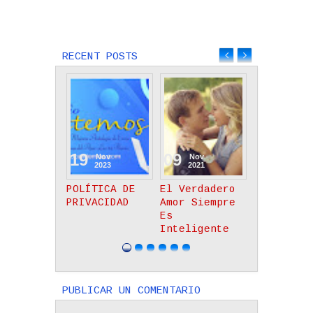
Next
Previous
Entrada más
Entrada
reciente
antigua
RECENT POSTS
09
08
08
Nov
Nov
Nov
Nov
2023
2021
2021
2021
ÍTICA DE
El Verdadero
Limites En El
Acercánd
VACIDAD
Amor Siempre
Noviazgo
Reverent
Es
Cristiano -
Trono De
Inteligente
Reflexión
Gracia
PUBLICAR UN COMENTARIO