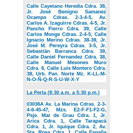
Calle Cayetano Heredia Cdra. 38,
Jr. José Benigno Samanez
Ocampo Cdras. 2-3-4-5, Av.
Carlos A. Izaguirre Cdras. 4-5, Jr.
Pancho Fierro Cdra. 39, Calle
Carlos Monge Cdras. 2-4-5, Calle
Ignacio Merino Cdras. 38-39, Jr.
José M. Pereyra Cdras. 3-5, Jr.
Sebastián Barranca Cdra. 39,
Calle Daniel Fernandez Cdra. 38,
Calle Manuel Mesones Muro
Cdra. 6, Calle Luis Montero Cdra.
38, Urb. Pan. Norte Mz. K-LL-M-
N-O-Ñ-Q-R-S-U-W-X-Y
La Perla (8:30 a.m. a 5:30 p.m.)
03036A Av. La Marina Cdras. 2-3-
4-6-45-47, Mzs. E2-F-F1-F2-G,
Psje. Mar de Grau Cdra. 1, Jr.
Arica Cdra. 1, Calle Tarapacá
Cdra. 1, Jr. Iquique Cdra. 2, Av.
Sta. Rosa Cdra. 1, Calle España