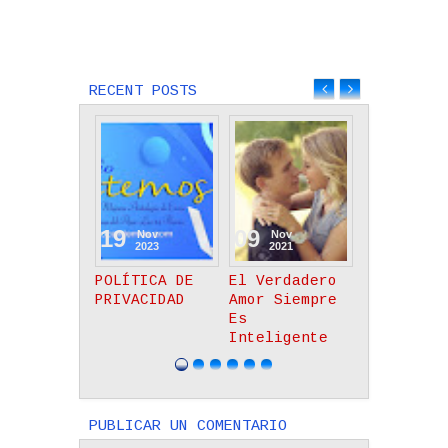
Next
Previous
Entrada más
Entrada
reciente
antigua
RECENT POSTS
09
08
08
Nov
Nov
Nov
2021
2021
2021
El Verdadero
Limites En El
Acercándo
Amor Siempre
Noviazgo
Reverente
Es
Cristiano -
Trono De 
Inteligente
Reflexión
Gracia
PUBLICAR UN COMENTARIO