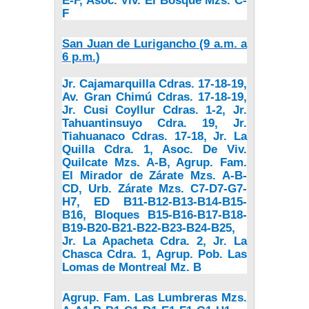
E-F, Asoc. Viv. El Bosque Mzs. C-
F
San Juan de Lurigancho (9 a.m. a
6 p.m.)
Jr. Cajamarquilla Cdras. 17-18-19,
Av. Gran Chimú Cdras. 17-18-19,
Jr. Cusi Coyllur Cdras. 1-2, Jr.
Tahuantinsuyo Cdra. 19, Jr.
Tiahuanaco Cdras. 17-18, Jr. La
Quilla Cdra. 1, Asoc. De Viv.
Quilcate Mzs. A-B, Agrup. Fam.
El Mirador de Zárate Mzs. A-B-
CD, Urb. Zárate Mzs. C7-D7-G7-
H7, ED B11-B12-B13-B14-B15-
B16, Bloques B15-B16-B17-B18-
B19-B20-B21-B22-B23-B24-B25,
Jr. La Apacheta Cdra. 2, Jr. La
Chasca Cdra. 1, Agrup. Pob. Las
Lomas de Montreal Mz. B
Agrup. Fam. Las Lumbreras Mzs.