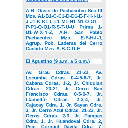
A.H. Oasis de Pachacutec Sec III
Mzs. A1-B1-C-C1-D-D1-E-F-H-I-I1-
J-J1-K-K1-L-L1-M1-N1-Ñ1-O-O1-
P-P1-Q-Q1-R-S-T-U-U Prima 1-
U1-W-X-Y-Z, A.H. San Pablo
Pachacutec Mzs. E-F-H-I-J,
Agrup. Pob. Laderas del Cerro
Cachito Mzs. A-B-C-D-E
El Agustino (9 a.m. a 5 p.m.)
Av. Grau Cdras. 21-22, Av.
Locumba Cdras. 0-4-5-6-7, Jr.
Cabana Cdras. 1-2, Jr. Chiquian
Cdras. 20-21, Jr. Cerro San
Francisco Cdras. 0-5-6-7, Jr.
Llamellín Cdras. 2-3-4, Jr.
Cajacay Cdra. 1, Jr. Sayan Cdra.
3, Jr. Cerro Azul Cdras. 21-22, Jr.
Ocros Cdras. 2-3, Jr. Pampas
Cdra. 1, Jr. Huandoval Cdra. 2,
Psje. Coronel Dávila Cdra. 7,