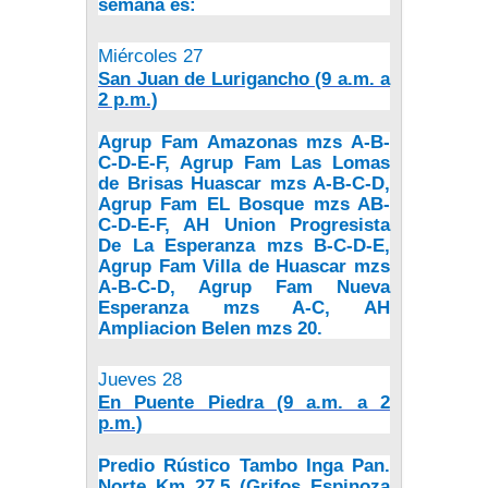
semana es:
Miércoles 27
San Juan de Lurigancho (9 a.m. a
2 p.m.)
Agrup Fam Amazonas mzs A-B-
C-D-E-F, Agrup Fam Las Lomas
de Brisas Huascar mzs A-B-C-D,
Agrup Fam EL Bosque mzs AB-
C-D-E-F, AH Union Progresista
De La Esperanza mzs B-C-D-E,
Agrup Fam Villa de Huascar mzs
A-B-C-D, Agrup Fam Nueva
Esperanza mzs A-C, AH
Ampliacion Belen mzs 20.
Jueves 28
En Puente Piedra (9 a.m. a 2
p.m.)
Predio Rústico Tambo Inga Pan.
Norte Km 27.5 (Grifos Espinoza