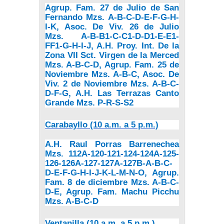
Agrup. Fam. 27 de Julio de San
Fernando Mzs.
A-B-C-D-E-F-G-H-
I-K, Asoc.
De Viv. 26 de Julio
Mzs. A-B-B1-C-C1-D-D1-E-E1-
FF1-G-H-I-J, A.H. Proy. Int. De la
Zona VII Sct. Virgen de la Merced
Mzs. A-B-C-D, Agrup. Fam. 25 de
Noviembre Mzs. A-B-C, Asoc. De
Viv. 2 de Noviembre Mzs. A-B-C-
D-F-G, A.H. Las Terrazas Canto
Grande Mzs. P-R-S-S2
Carabayllo (10 a.m. a 5 p.m.)
A.H. Raul Porras Barrenechea
Mzs. 112A-120-121-124-124A-125-
126-126A-127-127A-127B-A-B-C-
D-E-F-G-H-I-J-K-L-M-N-O, Agrup.
Fam. 8 de diciembre Mzs. A-B-C-
D-E, Agrup.
Fam. Machu Picchu
Mzs. A-B-C-D
Ventanilla (10 a.m. a 5 p.m.)