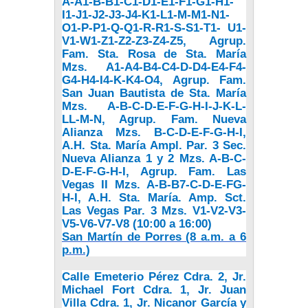
A-A1-B-B1-C1-D1-E1-F1-G1-H1-
I1-J1-J2-J3-J4-K1-L1-M-M1-N1-
O1-P-P1-Q-Q1-R-R1-S-S1-T1- U1-
V1-W1-Z1-Z2-Z3-Z4-Z5, Agrup.
Fam. Sta. Rosa de Sta. María
Mzs. A1-A4-B4-C4-D-D4-E4-F4-
G4-H4-I4-K-K4-O4, Agrup. Fam.
San Juan Bautista de Sta. María
Mzs. A-B-C-D-E-F-G-H-I-J-K-L-
LL-M-N, Agrup. Fam. Nueva
Alianza Mzs. B-C-D-E-F-G-H-I,
A.H. Sta. María Ampl. Par. 3 Sec.
Nueva Alianza 1 y 2 Mzs. A-B-C-
D-E-F-G-H-I, Agrup. Fam. Las
Vegas II Mzs. A-B-B7-C-D-E-FG-
H-I, A.H. Sta. María. Amp. Sct.
Las Vegas Par. 3 Mzs. V1-V2-V3-
V5-V6-V7-V8
(10:00 a 16:00)
San Martín de Porres (8 a.m. a 6
p.m.)
Calle Emeterio Pérez Cdra. 2, Jr.
Michael Fort Cdra. 1, Jr. Juan
Villa Cdra. 1, Jr. Nicanor García y