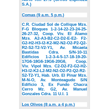
S.A.)
Comas (9 a.m. 5 p.m.)
C.R. Ciudad Sol de Collique Mzs.
F-G Bloques 1-2-14-22-23-24-25-
26-27-32, Coop. Viv. El Álamo
Mzs. A2-A3-B2-C2-D2-E-E2- F2-
G2-H2-H3-I2-K2-M2-N2-O2-P2-Q2-
R2-S2-T2-V2-Y1, Av. Micaela
Bastidas Cdra. S/N-10-11
Edificios 1-2-3-4-5-17-18-19-20-
17G6-18G6-19G6-20G6, Coop.
Viv. Vipol Mzs.
C2-D2-F2-G2-H2-
H3-I2-K2-L2-M2-N2-O2-P2-Q2-R2-
S2-T2-Y1, Hab. Urb.
El Pinar Mzs.
M-N-O, Av. Monteagudo S/N
Edificio 3, Ex Fundo Chacra
Cerro Mz. G2, Av. Manuel
Gonzales Cdra. 11 U.I. 1
Los Olivos (8 a.m. a 4 p.m.)