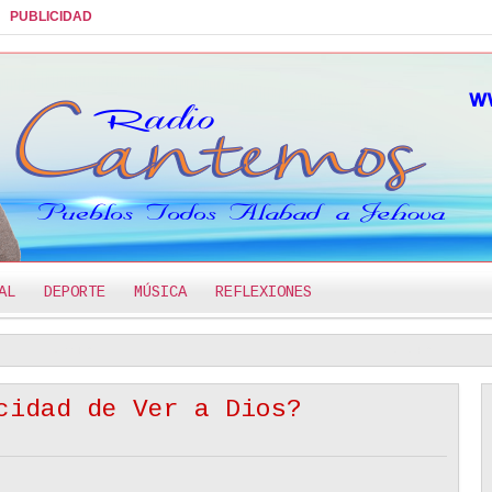
PUBLICIDAD
AL
DEPORTE
MÚSICA
REFLEXIONES
te
Limites En El Noviazgo Cristiano - Reflexión
Acercándon
2:44 PM
2:32 PM
cidad de Ver a Dios?