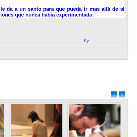
le da a un santo para que pueda ir mas allá de sí
ciones que nunca había experimentado.
By
Radio Estación Vida
Previous
Detalles Que Te Reafirman Como La Mejor
Esposa, Madre Y Mujer