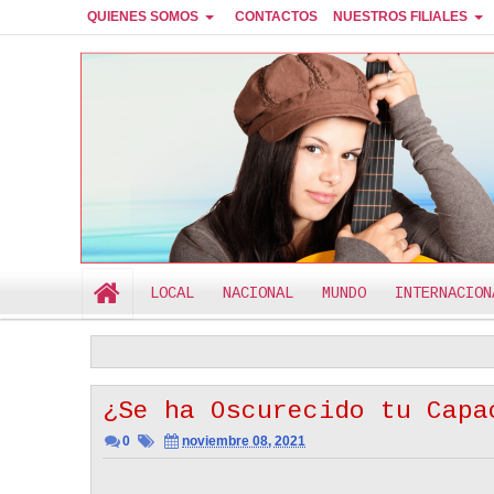
QUIENES SOMOS
CONTACTOS
NUESTROS FILIALES
RADIO CANTEMOS
LOCAL
NACIONAL
MUNDO
INTERNACION
ÚLTIMO MINUTO
POLÍTICA DE PRIVACIDAD
El Verdadero Amor Siempre Es Inteligen
M
1:44 PM
¿Se ha Oscurecido tu Capa
0
noviembre 08, 2021