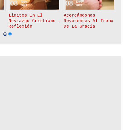
09
08
Nov
Nov
2021
2021
El Verdadero Amor
Limites En El
Siempre Es
Noviazgo Cristiano -
Inteligente
Reflexión