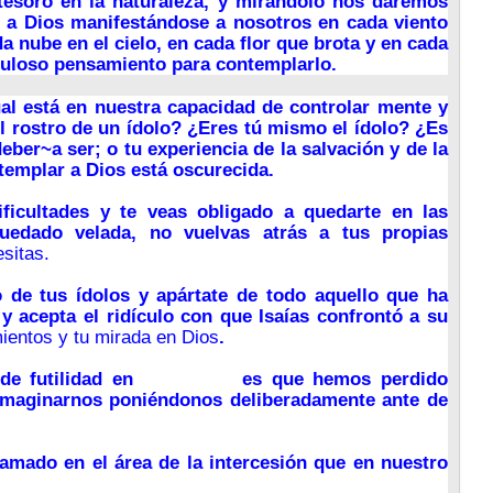
esoro en la naturaleza, y mirándolo nos daremos
 a Dios manifestándose a nosotros en cada viento
 nube en el cielo, en cada flor que brota y en cada
buloso pensamiento para contemplarlo.
al está en nuestra capacidad de controlar mente y
l rostro de un ídolo? ¿Eres tú mismo el ídolo? ¿Es
eber~a ser; o tu experiencia de la salvación y de la
ntemplar a Dios está oscurecida.
ficultades y te veas obligado a quedarte en las
quedado velada, no vuelvas atrás a tus propias
sitas.
o de tus ídolos y apártate de todo aquello que ha
y acepta el ridículo con que Isaías confrontó a su
ientos y tu mirada en Dios
.
de futilidad en
la oración
es que hemos perdido
maginarnos poniéndonos deliberadamente ante de
amado en el área de la intercesión que en nuestro