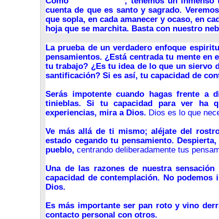
Como
hijos de Dios
, tenemos un inmenso t
cuenta de que es santo y sagrado. Veremos
que sopla, en cada amanecer y ocaso, en cada
hoja que se marchita. Basta con nuestro ne
La prueba de un verdadero enfoque espiritu
pensamientos. ¿Está centrada tu mente en e
tu trabajo? ¿Es tu idea de lo que un siervo d
santificación? Si es así, tu capacidad de co
Serás impotente cuando hagas frente a di
tinieblas. Si tu capacidad para ver ha 
experiencias, mira a Dios.
Dios es lo que nece
Ve más allá de ti mismo; aléjate del rostr
estado cegando tu pensamiento. Despierta, 
pueblo,
centrando deliberadamente tus pensam
Una de las razones de nuestra sensación 
capacidad de contemplación. No podemos i
Dios.
Es más importante ser pan roto y vino derr
contacto personal con otros.