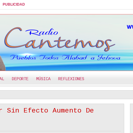
PUBLICIDAD
AL
DEPORTE
MÚSICA
REFLEXIONES
Limites En El Noviazgo Cristiano - Reflexión
Acercándonos
2:44 PM
2:32 PM
r Sin Efecto Aumento De