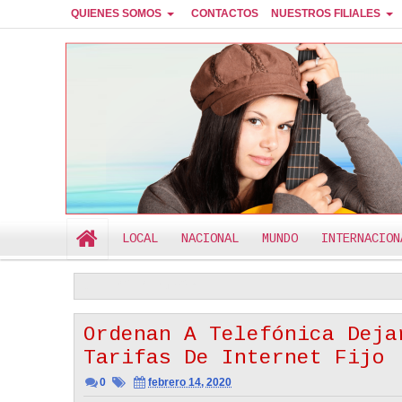
QUIENES SOMOS
CONTACTOS
NUESTROS FILIALES
RADIO CANTEMOS
LOCAL
NACIONAL
MUNDO
INTERNACION
ÚLTIMO MINUTO
POLÍTICA DE PRIVACIDAD
El Verdadero Amor Siempre Es Inteligente
1:44 PM
Ordenan A Telefónica Deja
Tarifas De Internet Fijo
0
febrero 14, 2020