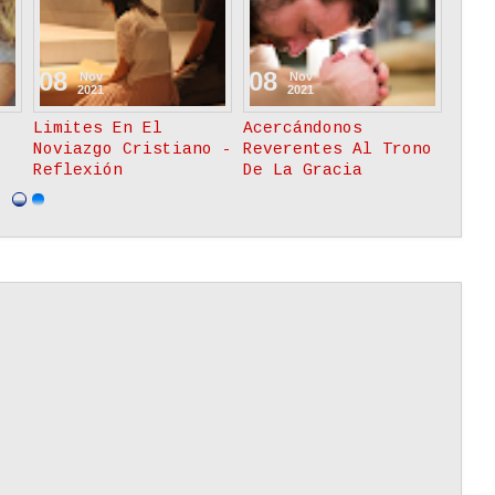
02
19
09
Nov
Nov
2021
2023
tu
Detalles Que Te
POLÍTICA DE
El V
Reafirman Como La
PRIVACIDAD
Siem
Mejor Esposa, Madre
Inte
Y Mujer